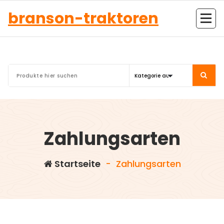
Zum
branson-traktoren
Inhalt
springen
Zahlungsarten
Startseite
-
Zahlungsarten